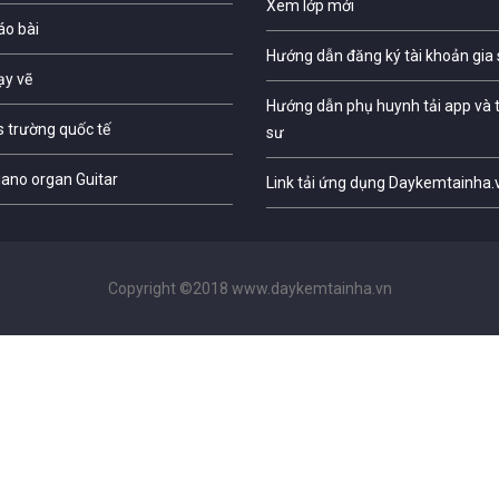
Xem lớp mới
áo bài
Hướng dẫn đăng ký tài khoản gia
ạy vẽ
Hướng dẫn phụ huynh tải app và t
s trường quốc tế
sư
iano organ Guitar
Link tải ứng dụng Daykemtainha.
Copyright ©2018 www.daykemtainha.vn