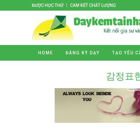
ĐƯỢC HỌC THỬ
CAM KẾT CHẤT LƯỢNG
HOME
ĐĂNG KÝ DẠY
TẠO YÊU C
감정표현 B