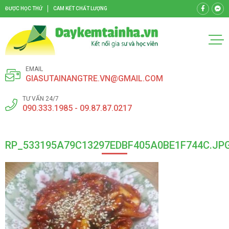
ĐƯỢC HỌC THỬ
CAM KẾT CHẤT LƯỢNG
EMAIL
GIASUTAINANGTRE.VN@GMAIL.COM
TƯ VẤN 24/7
090.333.1985 - 09.87.87.0217
RP_533195A79C13297EDBF405A0BE1F744C.JP