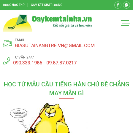
ĐƯỢC HỌC THỬ
CAM KẾT CHẤT LƯỢNG
EMAIL
GIASUTAINANGTRE.VN@GMAIL.COM
TƯ VẤN 24/7
090.333.1985 - 09.87.87.0217
HỌC TỪ MẪU CÂU TIẾNG HÀN CHỦ ĐỀ CHẲNG
MAY MẮN GÌ