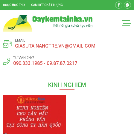
ĐƯỢC HỌC THỬ
CAM KẾT CHẤT LƯỢNG
EMAIL
GIASUTAINANGTRE.VN@GMAIL.COM
TƯ VẤN 24/7
090.333.1985 - 09.87.87.0217
KINH NGHIEM