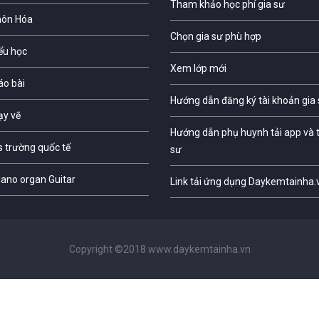
Tham khảo học phí gia sư
môn Hóa
Chọn gia sư phù hợp
iểu học
Xem lớp mới
áo bài
Hướng dẫn đăng ký tài khoản gia
ạy vẽ
Hướng dẫn phụ huynh tải app và t
s trường quốc tế
sư
iano organ Guitar
Link tải ứng dụng Daykemtainha.
Copyright ©2018 www.daykemtainha.vn