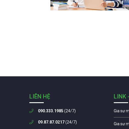
LIÊN HỆ
LINK 
090.333.1985
(24/7)
Gia sư 
09.87.87.0217
(24/7)
Gia sư 