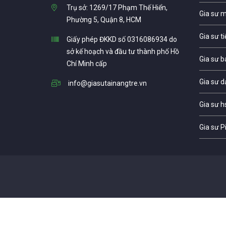
Trụ sở: 1269/17 Phạm Thế Hiển,
Gia sư 
Phường 5, Quận 8, HCM
Gia sư t
Giấy phép ĐKKD số 0316086934 do
sở kế hoạch và đầu tư thành phố Hồ
Gia sư b
Chí Minh cấp
Gia sư d
info@giasutainangtre.vn
Gia sư h
Gia sư P