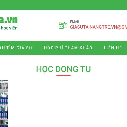
EMAIL
GIASUTAINANGTRE.VN@G
ẦU TÌM GIA SƯ
HỌC PHÍ THAM KHẢO
LIÊN HỆ
HỌC DONG TU