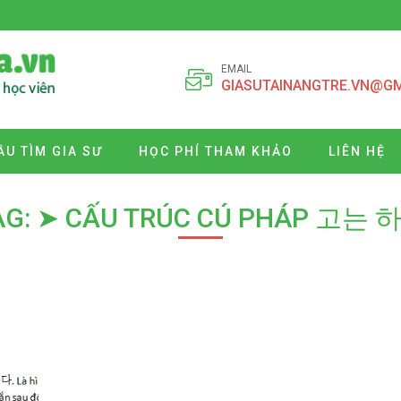
EMAIL
GIASUTAINANGTRE.VN@G
ẦU TÌM GIA SƯ
HỌC PHÍ THAM KHẢO
LIÊN HỆ
AG: ➤ CẤU TRÚC CÚ PHÁP 고는 