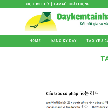
ĐƯỢC HỌC THỬ
CAM KẾT CHẤT LƯỢNG
HOME
ĐĂNG KÝ DẠY
TẠO YÊU C
T