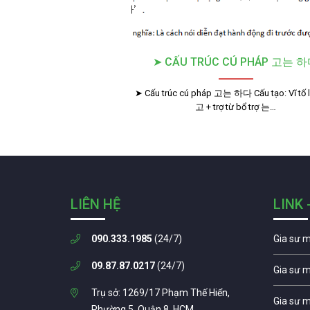
➤ CẤU TRÚC CÚ PHÁP 고는 
➤ Cấu trúc cú pháp 고는 하다 Cấu tạo: Vĩ tố l
고 + trợ từ bổ trợ 는…
LIÊN HỆ
LINK 
090.333.1985
(24/7)
Gia sư 
09.87.87.0217
(24/7)
Gia sư 
Trụ sở: 1269/17 Phạm Thế Hiển,
Gia sư 
Phường 5, Quận 8, HCM