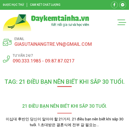
ĐƯỢC HỌC THỬ
CAM KẾT CHẤT LƯỢNG
EMAIL
GIASUTAINANGTRE.VN@GMAIL.COM
TƯ VẤN 24/7
090.333.1985 - 09.87.87.0217
TAG: 21 ĐIỀU BẠN NÊN BIẾT KHI SẮP 30 TUỔI.
21 ĐIỀU BẠN NÊN BIẾT KHI SẮP 30 TUỔI.
이십대 후반인 당신이 알아야 할 21가지. 21 điều bạn nên biết khi sắp 30
tuổi. 1.초대받은 결혼식에 전부 갈 필요는…