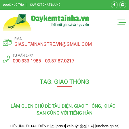
ĐƯỢC HỌC THỬ
CAM KẾT CHẤT LƯỢNG
EMAIL
GIASUTAINANGTRE.VN@GMAIL.COM
TƯ VẤN 24/7
090.333.1985 - 09.87.87.0217
TAG: GIAO THÔNG
LÀM QUEN CHỦ ĐỀ TÀU ĐIỆN, GIAO THÔNG, KHÁCH
SẠN CÙNG VỚI TIẾNG HÀN
TỪ VỰNG ĐI TÀU ĐIỆN 버스 [pơsư] xe buýt 운전기사 [unchơn-ghisa]