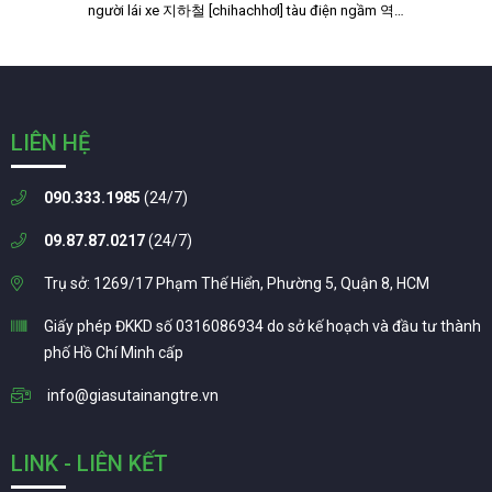
người lái xe 지하철 [chihachhơl] tàu điện ngầm 역…
LIÊN HỆ
090.333.1985
(24/7)
09.87.87.0217
(24/7)
Trụ sở: 1269/17 Phạm Thế Hiển, Phường 5, Quận 8, HCM
Giấy phép ĐKKD số 0316086934 do sở kế hoạch và đầu tư thành
phố Hồ Chí Minh cấp
info@giasutainangtre.vn
LINK - LIÊN KẾT