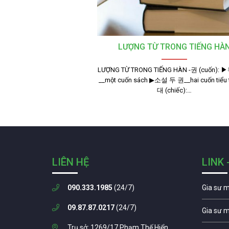
LƯỢNG TỪ TRONG TIẾNG HÀ
LƯỢNG TỪ TRONG TIẾNG HÀN -권 (cuốn): 
__một cuốn sách ▶소설 두 권__hai cuốn tiểu t
대 (chiếc):…
LIÊN HỆ
LINK 
090.333.1985
(24/7)
Gia sư 
09.87.87.0217
(24/7)
Gia sư 
Trụ sở: 1269/17 Phạm Thế Hiển,