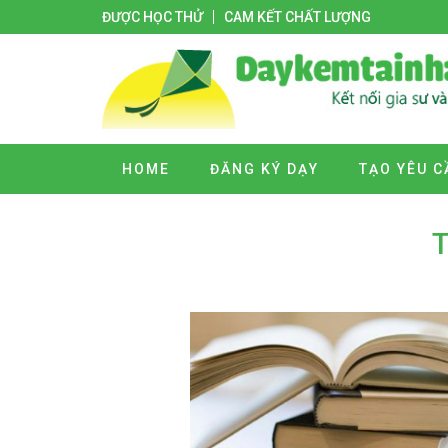
ĐƯỢC HỌC THỬ
CAM KẾT CHẤT LƯỢNG
HOME
ĐĂNG KÝ DẠY
TẠO YÊU C