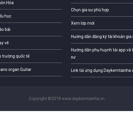
môn Hóa
Chọn gia sư phù hợp
iểu học
Xem lớp mới
áo bài
Hướng dẫn đăng ký tài khoản gia
ạy vẽ
Hướng dẫn phụ huynh tải app và t
s trường quốc tế
sư
iano organ Guitar
Link tải ứng dụng Daykemtainha.
Copyright ©2018 www.daykemtainha.vn