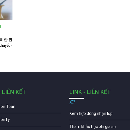
N
▶책 한 권
huyết -
- LIÊN KẾT
LINK - LIÊN KẾT
môn Toán
Xem hợp đồng nhận lớp
môn Lý
Tham khảo học phí gia sư