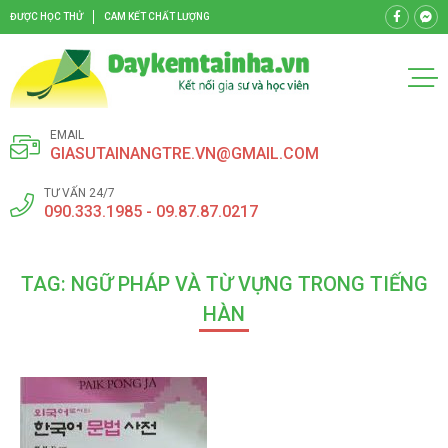
ĐƯỢC HỌC THỬ
CAM KẾT CHẤT LƯỢNG
EMAIL
GIASUTAINANGTRE.VN@GMAIL.COM
TƯ VẤN 24/7
090.333.1985 - 09.87.87.0217
TAG: NGỮ PHÁP VÀ TỪ VỰNG TRONG TIẾNG
HÀN