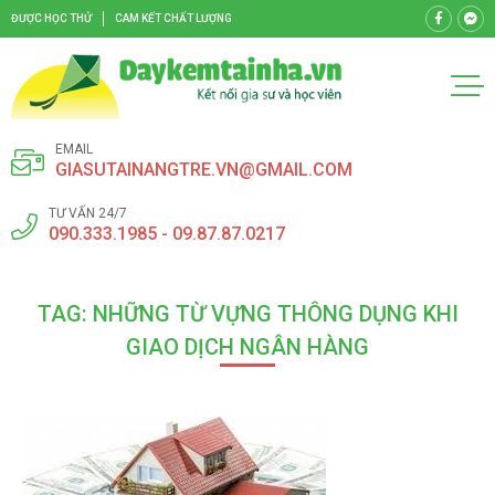
ĐƯỢC HỌC THỬ
CAM KẾT CHẤT LƯỢNG
EMAIL
GIASUTAINANGTRE.VN@GMAIL.COM
TƯ VẤN 24/7
090.333.1985 - 09.87.87.0217
TAG: NHỮNG TỪ VỰNG THÔNG DỤNG KHI
GIAO DỊCH NGÂN HÀNG