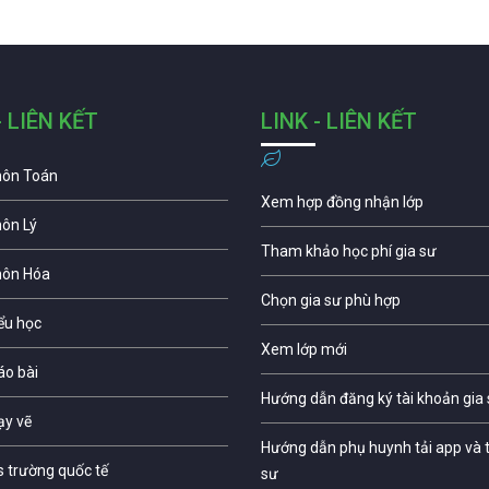
- LIÊN KẾT
LINK - LIÊN KẾT
môn Toán
Xem hợp đồng nhận lớp
môn Lý
Tham khảo học phí gia sư
môn Hóa
Chọn gia sư phù hợp
iểu học
Xem lớp mới
áo bài
Hướng dẫn đăng ký tài khoản gia
ạy vẽ
Hướng dẫn phụ huynh tải app và t
s trường quốc tế
sư