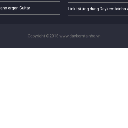
iano organ Guitar
Link tải ứng dụng Daykemtainha.
Copyright ©2018 www.daykemtainha.vn