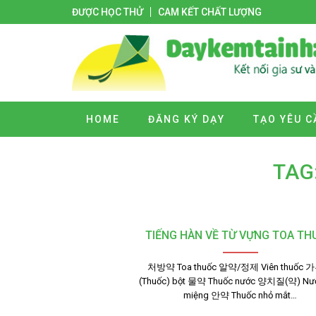
ĐƯỢC HỌC THỬ
CAM KẾT CHẤT LƯỢNG
HOME
ĐĂNG KÝ DẠY
TẠO YÊU C
TAG
TIẾNG HÀN VỀ TỪ VỰNG TOA T
처방약 Toa thuốc 알약/정제 Viên thuốc
(Thuốc) bột 물약 Thuốc nước 양치질(약) Nư
miệng 안약 Thuốc nhỏ mắt…