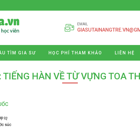
EMAIL
GIASUTAINANGTRE.VN@G
ẦU TÌM GIA SƯ
HỌC PHÍ THAM KHẢO
LIÊN HỆ
: TIẾNG HÀN VỀ TỪ VỰNG TOA T
HUỐC
 가루약
ớc súc