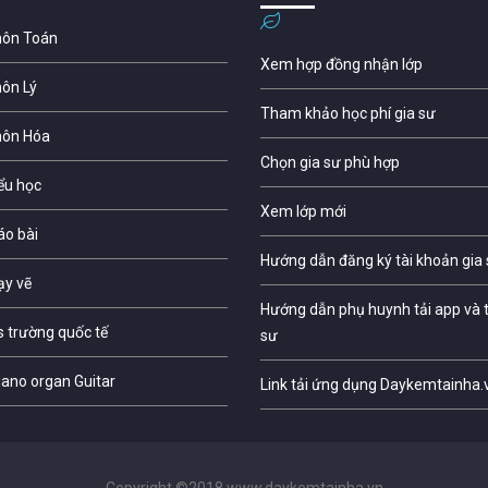
môn Toán
Xem hợp đồng nhận lớp
môn Lý
Tham khảo học phí gia sư
môn Hóa
Chọn gia sư phù hợp
iểu học
Xem lớp mới
áo bài
Hướng dẫn đăng ký tài khoản gia
ạy vẽ
Hướng dẫn phụ huynh tải app và t
s trường quốc tế
sư
iano organ Guitar
Link tải ứng dụng Daykemtainha.
Copyright ©2018 www.daykemtainha.vn