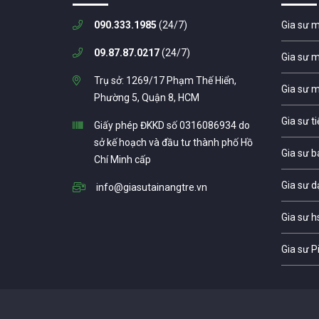
090.333.1985
(24/7)
Gia sư 
09.87.87.0217
(24/7)
Gia sư 
Trụ sở: 1269/17 Phạm Thế Hiển,
Gia sư 
Phường 5, Quận 8, HCM
Gia sư t
Giấy phép ĐKKD số 0316086934 do
sở kế hoạch và đầu tư thành phố Hồ
Gia sư b
Chí Minh cấp
Gia sư d
info@giasutainangtre.vn
Gia sư h
Gia sư P