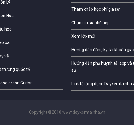
môn Lý
Tham khảo học phí gia sư
môn Hóa
Chọn gia sư phù hợp
iểu học
Xem lớp mới
áo bài
Hướng dẫn đăng ký tài khoản gia
ạy vẽ
Hướng dẫn phụ huynh tải app và t
s trường quốc tế
sư
iano organ Guitar
Link tải ứng dụng Daykemtainha.
Copyright ©2018 www.daykemtainha.vn