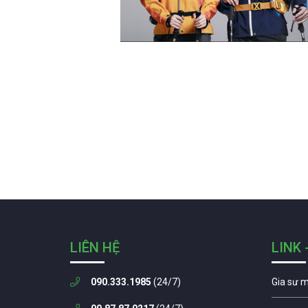
LIÊN HỆ
LINK 
090.333.1985
(24/7)
Gia sư 