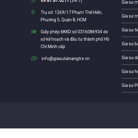
09.87.87.0217
(24/7)
Gia sư 
Trụ sở: 1269/17 Phạm Thế Hiển,
Gia sư 
Phường 5, Quận 8, HCM
Gia sư t
Giấy phép ĐKKD số 0316086934 do
sở kế hoạch và đầu tư thành phố Hồ
Gia sư b
Chí Minh cấp
Gia sư d
info@giasutainangtre.vn
Gia sư h
Gia sư P