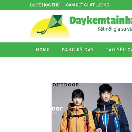
ĐƯỢC HỌC THỬ
CAM KẾT CHẤT LƯỢNG
HOME
ĐĂNG KÝ DẠY
TẠO YÊU C