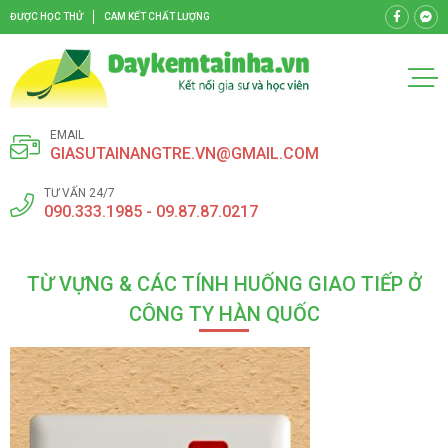
ĐƯỢC HỌC THỬ
CAM KẾT CHẤT LƯỢNG
EMAIL
GIASUTAINANGTRE.VN@GMAIL.COM
TƯ VẤN 24/7
090.333.1985 - 09.87.87.0217
TỪ VỰNG & CÁC TÍNH HUỐNG GIAO TIẾP Ở
CÔNG TY HÀN QUỐC