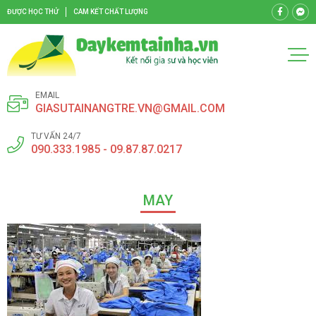
ĐƯỢC HỌC THỬ
CAM KẾT CHẤT LƯỢNG
EMAIL
GIASUTAINANGTRE.VN@GMAIL.COM
TƯ VẤN 24/7
090.333.1985 - 09.87.87.0217
MAY