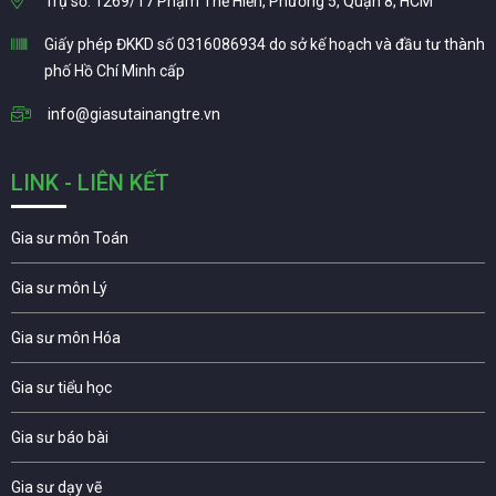
Trụ sở: 1269/17 Phạm Thế Hiển, Phường 5, Quận 8, HCM
Giấy phép ĐKKD số 0316086934 do sở kế hoạch và đầu tư thành
phố Hồ Chí Minh cấp
info@giasutainangtre.vn
LINK - LIÊN KẾT
Gia sư môn Toán
Gia sư môn Lý
Gia sư môn Hóa
Gia sư tiểu học
Gia sư báo bài
Gia sư dạy vẽ