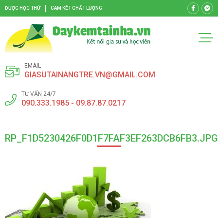
ĐƯỢC HỌC THỬ
CAM KẾT CHẤT LƯỢNG
EMAIL
GIASUTAINANGTRE.VN@GMAIL.COM
TƯ VẤN 24/7
090.333.1985 - 09.87.87.0217
RP_F1D5230426F0D1F7FAF3EF263DCB6FB3.JPG