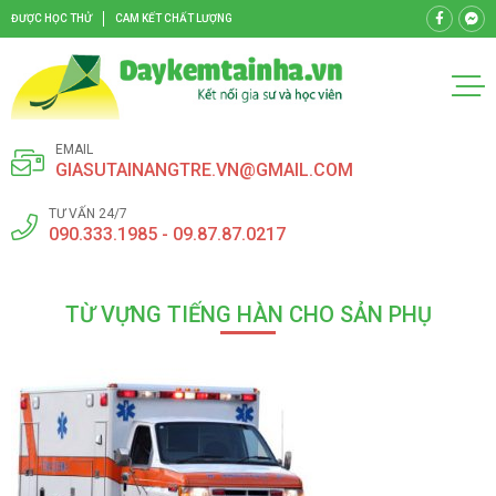
ĐƯỢC HỌC THỬ
CAM KẾT CHẤT LƯỢNG
EMAIL
GIASUTAINANGTRE.VN@GMAIL.COM
TƯ VẤN 24/7
090.333.1985 - 09.87.87.0217
TỪ VỰNG TIẾNG HÀN CHO SẢN PHỤ