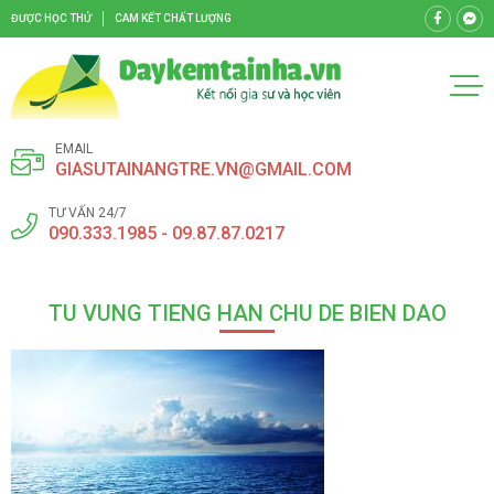
ĐƯỢC HỌC THỬ
CAM KẾT CHẤT LƯỢNG
EMAIL
GIASUTAINANGTRE.VN@GMAIL.COM
TƯ VẤN 24/7
090.333.1985 - 09.87.87.0217
TU VUNG TIENG HAN CHU DE BIEN DAO