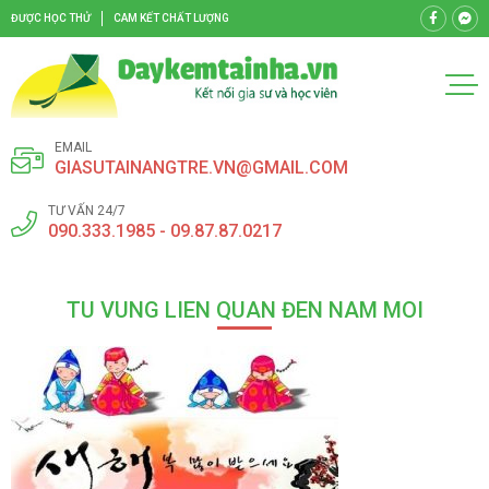
ĐƯỢC HỌC THỬ
CAM KẾT CHẤT LƯỢNG
EMAIL
GIASUTAINANGTRE.VN@GMAIL.COM
TƯ VẤN 24/7
090.333.1985 - 09.87.87.0217
TU VUNG LIEN QUAN ĐEN NAM MOI