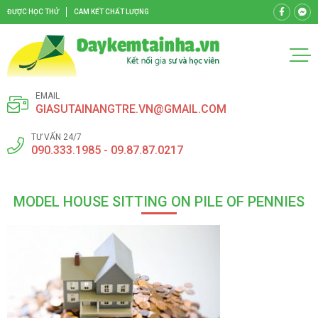
ĐƯỢC HỌC THỬ
CAM KẾT CHẤT LƯỢNG
EMAIL
GIASUTAINANGTRE.VN@GMAIL.COM
TƯ VẤN 24/7
090.333.1985 - 09.87.87.0217
MODEL HOUSE SITTING ON PILE OF PENNIES