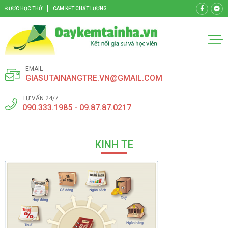
ĐƯỢC HỌC THỬ
CAM KẾT CHẤT LƯỢNG
EMAIL
GIASUTAINANGTRE.VN@GMAIL.COM
TƯ VẤN 24/7
090.333.1985 - 09.87.87.0217
KINH TE