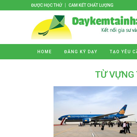
ĐƯỢC HỌC THỬ
CAM KẾT CHẤT LƯỢNG
HOME
ĐĂNG KÝ DẠY
TẠO YÊU C
TỪ VỰNG 