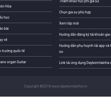
Tham khảo học phí gia sư
môn Hóa
Chọn gia sư phù hợp
iểu học
Xem lớp mới
áo bài
Hướng dẫn đăng ký tài khoản gia
ạy vẽ
Hướng dẫn phụ huynh tải app và t
s trường quốc tế
sư
iano organ Guitar
Link tải ứng dụng Daykemtainha.
Copyright ©2018 www.daykemtainha.vn