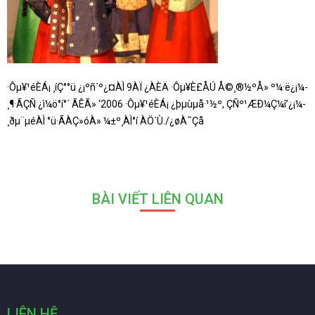
·Ôµ¥¹éÈ­Á¡ ¸íÇ°°ü ¿¡ºñ´º¿¤ÀÌ 9ÀÏ ¿ÀÈÄ ·Ôµ¥È£ÅÚ Å©¸®½ºÅ» º¼·ë¿¡¼­
¸¶·ÃÇÑ ¿ì¼ö°í°´ ÃÊÃ» ‘2006 ·Ôµ¥¹éÈ­Á¡ ¿þµùµå·¹½º, ÇÑº¹ÆÐ¼Ç¼î’¿¡¼­
¸ðµ¨µéÀÌ °ü·ÃÀÇ»óÀ» ¼±º¸ÀÌ°í ÀÖ´Ù./¿øÀ¯Çå
BÀI VIẾT LIÊN QUAN
LIÊN HỆ