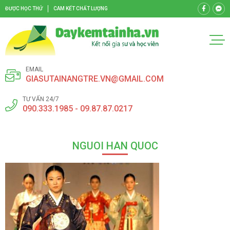
ĐƯỢC HỌC THỬ
CAM KẾT CHẤT LƯỢNG
EMAIL
GIASUTAINANGTRE.VN@GMAIL.COM
TƯ VẤN 24/7
090.333.1985 - 09.87.87.0217
NGUOI HAN QUOC