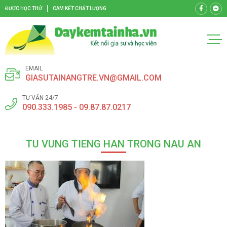
ĐƯỢC HỌC THỬ
CAM KẾT CHẤT LƯỢNG
EMAIL
GIASUTAINANGTRE.VN@GMAIL.COM
TƯ VẤN 24/7
090.333.1985 - 09.87.87.0217
TU VUNG TIENG HAN TRONG NAU AN