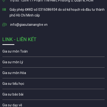
Trụ sở: 1269/17 Phạm Thế Hiển, Phường 5, Quận 8, HCM
Giấy phép ĐKKD số 0316086934 do sở kế hoạch và đầu tư thành
phố Hồ Chí Minh cấp
info@giasutainangtre.vn
LINK - LIÊN KẾT
Gia sư môn Toán
Gia sư môn Lý
Gia sư môn Hóa
Gia sư tiểu học
Gia sư báo bài
Gia sư dạy vẽ