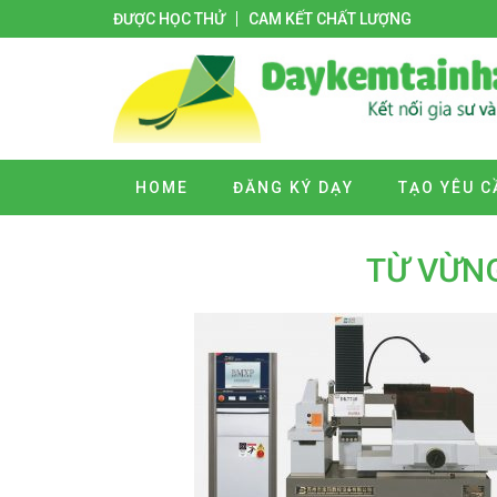
ĐƯỢC HỌC THỬ
CAM KẾT CHẤT LƯỢNG
HOME
ĐĂNG KÝ DẠY
TẠO YÊU C
TỪ VỪN