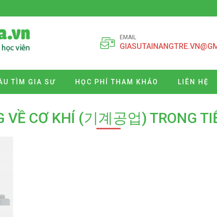
EMAIL
GIASUTAINANGTRE.VN@G
ẦU TÌM GIA SƯ
HỌC PHÍ THAM KHẢO
LIÊN HỆ
G VỀ CƠ KHÍ (기계공업) TRONG TI