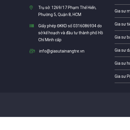
Trụ sở: 1269/17 Phạm Thế Hiển,
Gia sư 
Phường 5, Quận 8, HCM
Gia sư t
Giấy phép ĐKKD số 0316086934 do
sở kế hoạch và đầu tư thành phố Hồ
Gia sư b
Chí Minh cấp
Gia sư d
info@giasutainangtre.vn
Gia sư h
Gia sư P