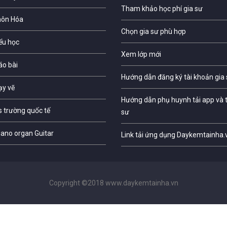
Tham khảo học phí gia sư
môn Hóa
Chọn gia sư phù hợp
iểu học
Xem lớp mới
áo bài
Hướng dẫn đăng ký tài khoản gia
ạy vẽ
Hướng dẫn phụ huynh tải app và t
s trường quốc tế
sư
iano organ Guitar
Link tải ứng dụng Daykemtainha.
Copyright ©2018 www.daykemtainha.vn