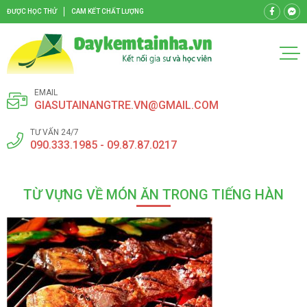
ĐƯỢC HỌC THỬ
CAM KẾT CHẤT LƯỢNG
EMAIL
GIASUTAINANGTRE.VN@GMAIL.COM
TƯ VẤN 24/7
090.333.1985 - 09.87.87.0217
TỪ VỰNG VỀ MÓN ĂN TRONG TIẾNG HÀN