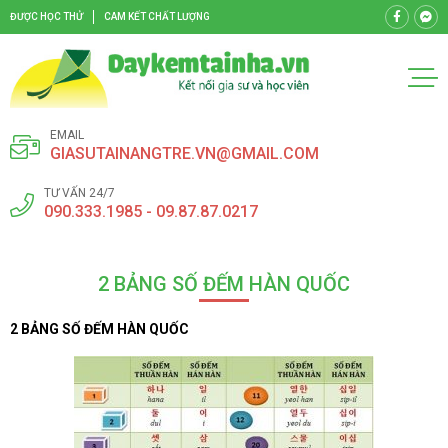
ĐƯỢC HỌC THỬ
CAM KẾT CHẤT LƯỢNG
EMAIL
GIASUTAINANGTRE.VN@GMAIL.COM
TƯ VẤN 24/7
090.333.1985 - 09.87.87.0217
2 BẢNG SỐ ĐẾM HÀN QUỐC
2 BẢNG SỐ ĐẾM HÀN QUỐC