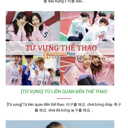
통 đau bụng 2 치통 đau…
[TỪ VỰNG] TỪ LIÊN QUAN ĐẾN THỂ THAO
[Từ vựng] Từ liên quan đến thể thao: 야구를 해요. chơi bóng chày. 축구
를 해요. chơi đá bóng 농구를 해요.…