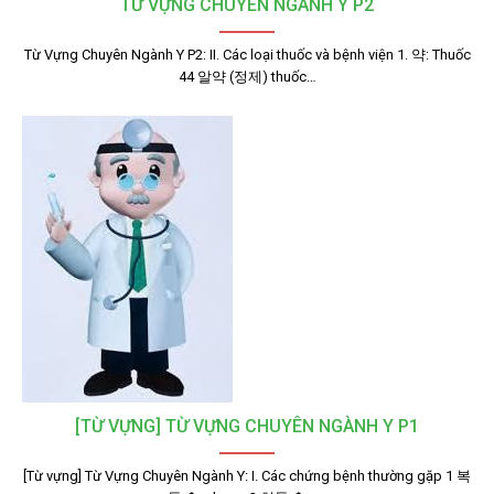
TỪ VỰNG CHUYÊN NGÀNH Y P2
Từ Vựng Chuyên Ngành Y P2: II. Các loại thuốc và bệnh viện 1. 약: Thuốc
44 알약 (정제) thuốc…
[TỪ VỰNG] TỪ VỰNG CHUYÊN NGÀNH Y P1
[Từ vựng] Từ Vựng Chuyên Ngành Y: I. Các chứng bệnh thường gặp 1 복