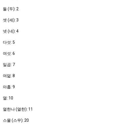
둘 (두): 2
셋 (세): 3
넷 (네): 4
다섯: 5
여섯: 6
일곱: 7
여덟: 8
아홉: 9
열: 10
열한나 (열한): 11
스물 (스무): 20