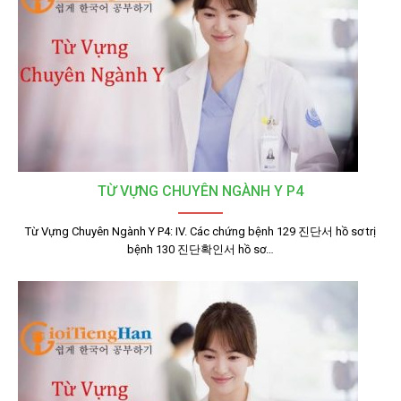
TỪ VỰNG CHUYÊN NGÀNH Y P4
Từ Vựng Chuyên Ngành Y P4: IV. Các chứng bệnh 129 진단서 hồ sơ trị
bệnh 130 진단확인서 hồ sơ…