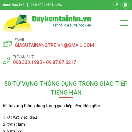
ĐƯỢC HỌC THỬ
CAM KẾT CHẤT LƯỢNG
EMAIL
GIASUTAINANGTRE.VN@GMAIL.COM
TƯ VẤN 24/7
090.333.1985 - 09.87.87.0217
50 TỪ VỰNG THÔNG DỤNG TRONG GIAO TIẾP
TIẾNG HÀN
50 từ vựng thông dụng trong giao tiếp tiếng Hàn gồm :
1.것 : vật, việc, điều
2. 하다 : làm
3. 있다 : có