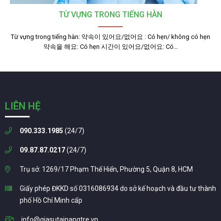
TỪ VỰNG TRONG TIẾNG HÀN
Từ vựng trong tiếng hàn: 약속이 있어요/없어요 : Có hẹn/ không có hẹn
약속을 해요: Có hẹn 시간이 있어요/없어요: Có…
LIÊN HỆ
090.333.1985
(24/7)
09.87.87.0217
(24/7)
Trụ sở: 1269/17 Phạm Thế Hiển, Phường 5, Quận 8, HCM
Giấy phép ĐKKD số 0316086934 do sở kế hoạch và đầu tư thành
phố Hồ Chí Minh cấp
info@giasutainangtre.vn