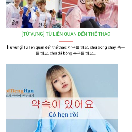
[TỪ VỰNG] TỪ LIÊN QUAN ĐẾN THỂ THAO
[Từ vựng] Từ liên quan đến thể thao: 야구를 해요. chơi bóng chày. 축구
를 해요. chơi đá bóng 농구를 해요.…