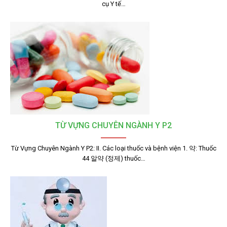
cụ Y tế…
TỪ VỰNG CHUYÊN NGÀNH Y P2
Từ Vựng Chuyên Ngành Y P2: II. Các loại thuốc và bệnh viện 1. 약: Thuốc
44 알약 (정제) thuốc…