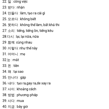
22. 일 : công việc
23. 받다 : nhận
24. 만들다 : làm, tạo ra cái gì
25. 모르다 : không biết
26. 못하다 : không thể làm, bất khả thi
27. 소리 : tiếng, tiếng ồn, tiếng kêu
28.다시 : lại, lại nữa, nữa
29 .함께: cùng nhau
30 .이렇다: như thế này
31. 어머니 : mẹ
32.눈 : mắt
33. 돈 : tiền
34. 왜 : tại sao
35. 만나다 : gặp
36. 내다 : tạo ra,gay ra,de xay ra
37. 사이 : khoảng cách
38. 방법 : phương-pháp
39. 사다 : mua
40. 지금 : bây giờ