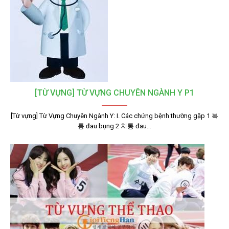
[TỪ VỰNG] TỪ VỰNG CHUYÊN NGÀNH Y P1
[Từ vựng] Từ Vựng Chuyên Ngành Y: I. Các chứng bệnh thường gặp 1 복
통 đau bụng 2 치통 đau…