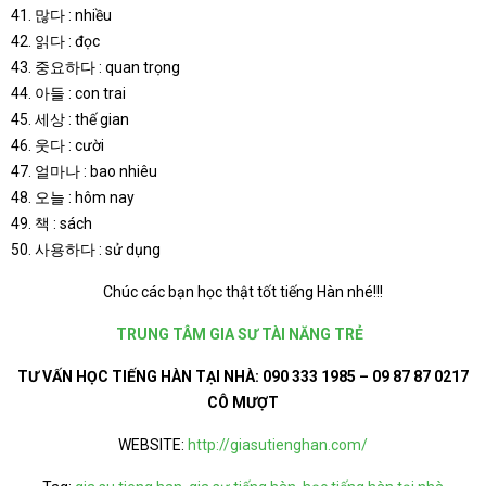
41. 많다 : nhiều
42. 읽다 : đọc
43. 중요하다 : quan trọng
44. 아들 : con trai
45. 세상 : thế gian
46. 웃다 : cười
47. 얼마나 : bao nhiêu
48. 오늘 : hôm nay
49. 책 : sách
50. 사용하다 : sử dụng
Chúc các bạn học thật tốt tiếng Hàn nhé!!!
TRUNG TÂM GIA SƯ TÀI NĂNG TRẺ
TƯ VẤN HỌC TIẾNG HÀN TẠI NHÀ: 090 333 1985 – 09 87 87 0217
CÔ MƯỢT
WEBSITE:
http://giasutienghan.com/