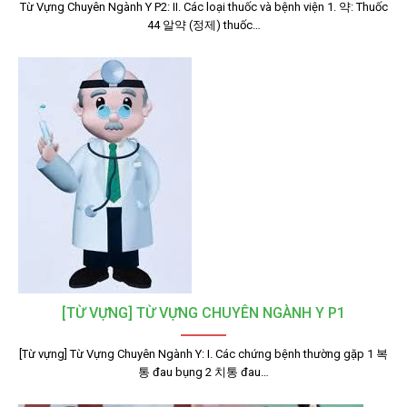
Từ Vựng Chuyên Ngành Y P2: II. Các loại thuốc và bệnh viện 1. 약: Thuốc
44 알약 (정제) thuốc…
[TỪ VỰNG] TỪ VỰNG CHUYÊN NGÀNH Y P1
[Từ vựng] Từ Vựng Chuyên Ngành Y: I. Các chứng bệnh thường gặp 1 복
통 đau bụng 2 치통 đau…