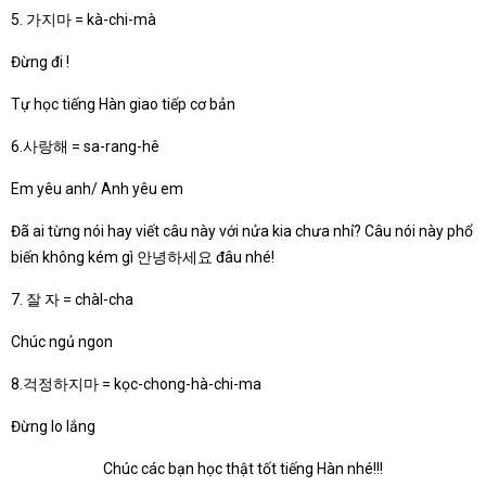
5. 가지마 = kà-chi-mà
Đừng đi !
Tự học tiếng Hàn giao tiếp cơ bản
6.사랑해 = sa-rang-hê
Em yêu anh/ Anh yêu em
Đã ai từng nói hay viết câu này với nửa kia chưa nhỉ? Câu nói này phổ
biến không kém gì 안녕하세요 đâu nhé!
7. 잘 자 = chàl-cha
Chúc ngủ ngon
8.걱정하지마 = kọc-chong-hà-chi-ma
Đừng lo lắng
Chúc các bạn học thật tốt tiếng Hàn nhé!!!