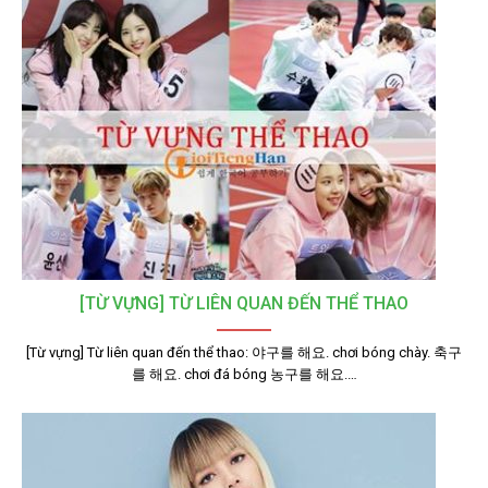
[TỪ VỰNG] TỪ LIÊN QUAN ĐẾN THỂ THAO
[Từ vựng] Từ liên quan đến thể thao: 야구를 해요. chơi bóng chày. 축구
를 해요. chơi đá bóng 농구를 해요.…