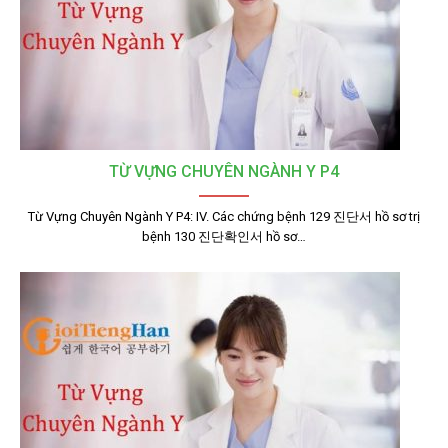
TỪ VỰNG CHUYÊN NGÀNH Y P4
Từ Vựng Chuyên Ngành Y P4: IV. Các chứng bệnh 129 진단서 hồ sơ trị
bệnh 130 진단확인서 hồ sơ…