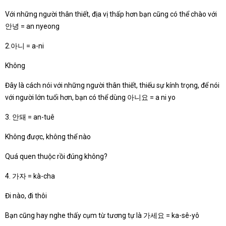
Với những người thân thiết, địa vị thấp hơn bạn cũng có thể chào với
안녕 = an nyeong
2.아니 = a-ni
Không
Đây là cách nói với những người thân thiết, thiếu sự kính trọng, để nói
với người lớn tuổi hơn, bạn có thể dùng 아니요 = a ni yo
3. 안돼 = an-tuê
Không được, không thể nào
Quá quen thuộc rồi đúng không?
4. 가자 = kà-cha
Đi nào, đi thôi
Bạn cũng hay nghe thấy cụm từ tương tự là 가세요 = ka-sê-yô