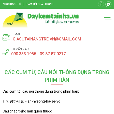
ĐƯỢC HỌC THỬ
CAM KẾT CHẤT LƯỢNG
EMAIL
GIASUTAINANGTRE.VN@GMAIL.COM
TƯ VẤN 24/7
090.333.1985 - 09.87.87.0217
CÁC CỤM TỪ, CÂU NÓI THÔNG DỤNG TRONG
PHIM HÀN
Các cụm từ, câu nói thông dụng trong phim hàn:
1. 안녕하세요 = an-nyeong-ha-sê-yô
Câu chào tiếng hàn quen thuộc