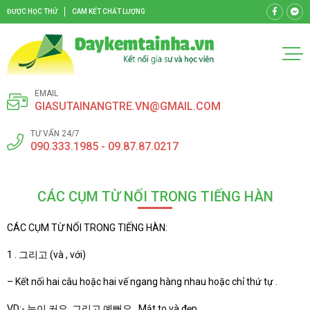
ĐƯỢC HỌC THỬ
CAM KẾT CHẤT LƯỢNG
EMAIL
GIASUTAINANGTRE.VN@GMAIL.COM
TƯ VẤN 24/7
090.333.1985 - 09.87.87.0217
CÁC CỤM TỪ NỐI TRONG TIẾNG HÀN
CÁC CỤM TỪ NỐI TRONG TIẾNG HÀN:
1 . 그리고 (và , với)
– Kết nối hai câu hoặc hai vế ngang hàng nhau hoặc chỉ thứ tự .
VD:- 눈이 커요. 그리고 예뻐요 . Mắt to và đẹp