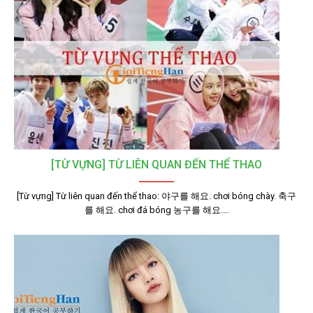
[TỪ VỰNG] TỪ LIÊN QUAN ĐẾN THỂ THAO
[Từ vựng] Từ liên quan đến thể thao: 야구를 해요. chơi bóng chày. 축구
를 해요. chơi đá bóng 농구를 해요.…