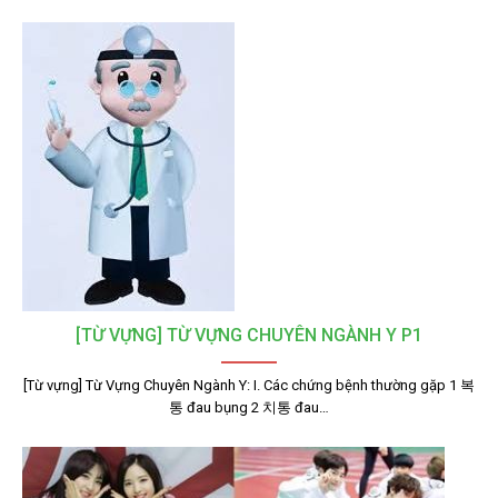
[TỪ VỰNG] TỪ VỰNG CHUYÊN NGÀNH Y P1
[Từ vựng] Từ Vựng Chuyên Ngành Y: I. Các chứng bệnh thường gặp 1 복
통 đau bụng 2 치통 đau…