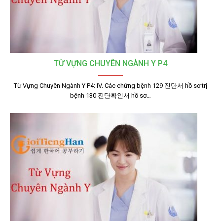
TỪ VỰNG CHUYÊN NGÀNH Y P4
Từ Vựng Chuyên Ngành Y P4: IV. Các chứng bệnh 129 진단서 hồ sơ trị
bệnh 130 진단확인서 hồ sơ…