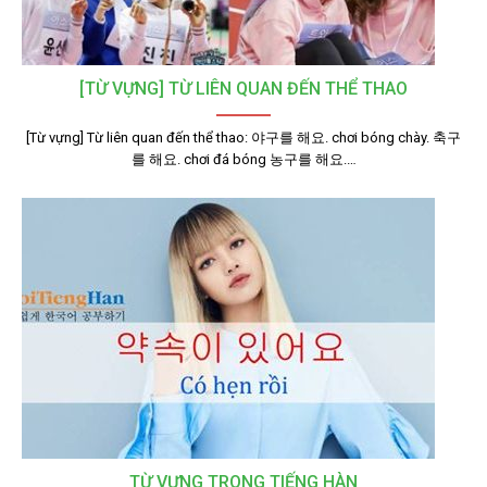
[TỪ VỰNG] TỪ LIÊN QUAN ĐẾN THỂ THAO
[Từ vựng] Từ liên quan đến thể thao: 야구를 해요. chơi bóng chày. 축구
를 해요. chơi đá bóng 농구를 해요.…
TỪ VỰNG TRONG TIẾNG HÀN