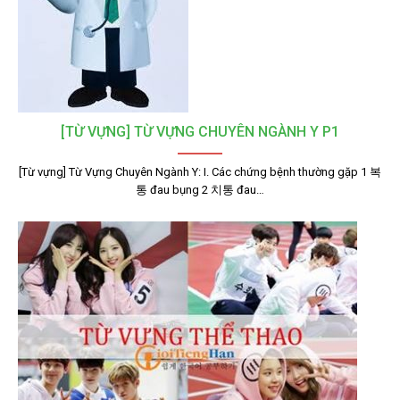
[TỪ VỰNG] TỪ VỰNG CHUYÊN NGÀNH Y P1
[Từ vựng] Từ Vựng Chuyên Ngành Y: I. Các chứng bệnh thường gặp 1 복
통 đau bụng 2 치통 đau…