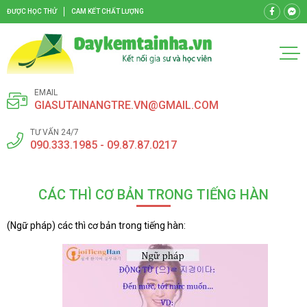
ĐƯỢC HỌC THỬ
CAM KẾT CHẤT LƯỢNG
EMAIL
GIASUTAINANGTRE.VN@GMAIL.COM
TƯ VẤN 24/7
090.333.1985 - 09.87.87.0217
CÁC THÌ CƠ BẢN TRONG TIẾNG HÀN
(Ngữ pháp) các thì cơ bản trong tiếng hàn: