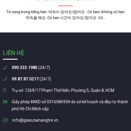
Từ vựng trong tiếng hàn: 약속이 있어요/없어요 : Có hẹn/ không có hẹn
약속을 해요: Có hẹn 시간이 있어요/없어요: Có…
LIÊN HỆ
090.333.1985
(24/7)
09.87.87.0217
(24/7)
Trụ sở: 1269/17 Phạm Thế Hiển, Phường 5, Quận 8, HCM
Giấy phép ĐKKD số 0316086934 do sở kế hoạch và đầu tư thành
phố Hồ Chí Minh cấp
info@giasutainangtre.vn