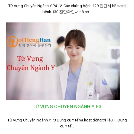
Từ Vựng Chuyên Ngành Y P4: IV. Các chứng bệnh 129 진단서 hồ sơ trị
bệnh 130 진단확인서 hồ sơ…
TỪ VỰNG CHUYÊN NGÀNH Y P3
Từ Vựng Chuyên Ngành Y P3 Dụng cụ Y tế và hoạt động trị liệu 1. Dụng
cụ Y tế…