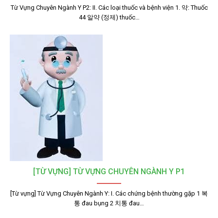
Từ Vựng Chuyên Ngành Y P2: II. Các loại thuốc và bệnh viện 1. 약: Thuốc
44 알약 (정제) thuốc…
[TỪ VỰNG] TỪ VỰNG CHUYÊN NGÀNH Y P1
[Từ vựng] Từ Vựng Chuyên Ngành Y: I. Các chứng bệnh thường gặp 1 복
통 đau bụng 2 치통 đau…