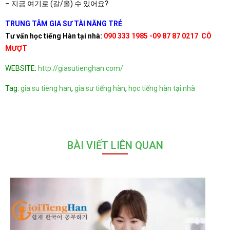
– 지금 여기로 (갈/올) 수 있어요?
TRUNG TÂM GIA SƯ TÀI NĂNG TRẺ
Tư vấn học tiếng Hàn tại nhà:
090 333 1985 -09 87 87 0217
CÔ
MƯỢT
WEBSITE
:
http://giasutienghan.com/
Tag:
gia su tieng han
,
gia sư tiếng hàn
,
học tiếng hàn tại nhà
BÀI VIẾT LIÊN QUAN