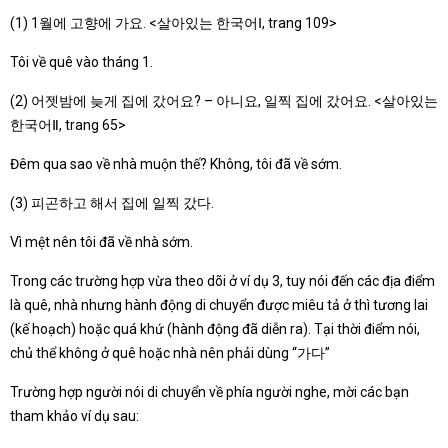
(1) 1월에 고향에 가요. <살아있는 한국어Ⅰ, trang 109>
Tôi về quê vào tháng 1.
(2) 어젯밤에 늦게 집에 갔어요? – 아니요, 일찍 집에 갔어요. <살아있는
한국어Ⅱ, trang 65>
Đêm qua sao về nhà muộn thế? Không, tôi đã về sớm.
(3) 피곤하고 해서 집에 일찍 갔다.
Vì mệt nên tôi đã về nhà sớm.
Trong các trường hợp vừa theo dõi ở ví dụ 3, tuy nói đến các địa điểm
là quê, nhà nhưng hành động di chuyển được miêu tả ở thì tương lai
(kế hoạch) hoặc quá khứ (hành động đã diễn ra). Tại thời điểm nói,
chủ thể không ở quê hoặc nhà nên phải dùng “가다”
Trường hợp người nói di chuyển về phía người nghe, mời các bạn
tham khảo ví dụ sau: