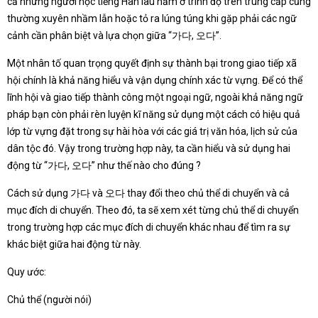
cả những người học tiếng Hàn lâu năm ở trình độ trên trung cấp cũng
thường xuyên nhầm lẫn hoặc tỏ ra lúng túng khi gặp phải các ngữ
cảnh cần phân biệt và lựa chọn giữa “가다, 오다”.
Một nhân tố quan trọng quyết định sự thành bại trong giao tiếp xã
hội chính là khả năng hiểu và vận dụng chính xác từ vựng. Để có thể
lĩnh hội và giao tiếp thành công một ngoại ngữ, ngoài khả năng ngữ
pháp bạn còn phải rèn luyện kĩ năng sử dụng một cách có hiệu quả
lớp từ vựng đặt trong sự hài hòa với các giá trị văn hóa, lịch sử của
dân tộc đó. Vậy trong trường hợp này, ta cần hiểu và sử dụng hai
động từ “가다, 오다” như thế nào cho đúng ?
Cách sử dụng 가다 và 오다 thay đổi theo chủ thể di chuyển và cả
mục đích di chuyển. Theo đó, ta sẽ xem xét từng chủ thể di chuyển
trong trường hợp các mục đích di chuyển khác nhau để tìm ra sự
khác biệt giữa hai động từ này.
Quy ước:
Chủ thể (người nói)