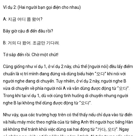
Ví dụ 2: (Hai người bạn gọi điện cho nhau)
A: 지금 어디 쯤 왔어?
Bây giờ cậu đi đến đâu rồi?
B: 거의 다 왔어. 조금만 기다려.
Tớ sắp đến rồi. Chờ một chút!
Cũng giống như ví dụ 1, ở ví dụ 2 này, chủ thể (người nói) đều lấy điểm
chuẩn là vị trí mình đang đứng và dùng biểu hiện “오다” khi nói với
người nghe đang di chuyển. Tuy nhiên, ở ví dụ 2 này, người nghe B
vừa di chuyển về phía người nói A và vẫn dùng được động từ “오다”.
Trong khi tại ví dụ 1, dù với cùng tình huống di chuyển nhưng người
nghe B lại không thể dùng được động từ “오다”.
Như vậy, qua các trường hợp trên có thể thấy nếu chỉ dựa vào từ điển
và hiểu máy móc theo nghĩa của từ tiếng Anh thì người học tiếng Hàn
sẽ không thể tránh khỏi việc dùng sai hai động từ “가다, 오다”. Ngay