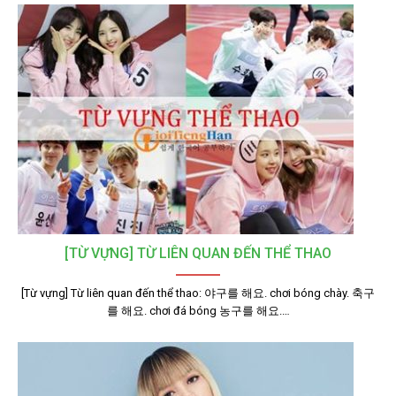
[TỪ VỰNG] TỪ LIÊN QUAN ĐẾN THỂ THAO
[Từ vựng] Từ liên quan đến thể thao: 야구를 해요. chơi bóng chày. 축구
를 해요. chơi đá bóng 농구를 해요.…