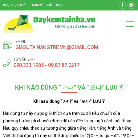
ĐƯỢC HỌC THỬ
CAM KẾT CHẤT LƯỢNG
EMAIL
GIASUTAINANGTRE.VN@GMAIL.COM
TƯ VẤN 24/7
090.333.1985 - 09.87.87.0217
KHI NÀO DÙNG “가다” VÀ “오다” LƯU Ý
Khi nào dùng “
가다
” và “
오다
” LƯU Ý
Hai động từ này được giải thích dựa trên cơ sở tiêu chuẩn của
phương hướng di chuyển được đề cập đến trong ngữ cảnh hội thoại .
Nếu quy chiếu theo sự tương ứng giữa tiếng Hàn, tiếng Anh và tiếng
Việt thì hai động từ này có thể được hiểu là “가다 – to go – đi”, “오다 –