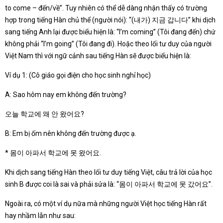
to come – đến/về”. Tuy nhiên có thể dễ dàng nhận thấy có trường
hợp trong tiếng Hàn chủ thể (người nói): “(내가) 지금 갑니다” khi dịch
sang tiếng Anh lại được biểu hiện là: “I’m coming” (Tôi đang đến) chứ
không phải “I’m going” (Tôi đang đi). Hoặc theo lối tư duy của người
Việt Nam thì với ngữ cảnh sau tiếng Hàn sẽ được biểu hiện là:
Ví dụ 1: (Cô giáo gọi điện cho học sinh nghỉ học)
A: Sao hôm nay em không đến trường?
오늘 학교에 왜 안 왔어요?
B: Em bị ốm nên không đến trường được ạ.
* 몸이 아파서 학교에 못 왔어요.
Khi dịch sang tiếng Hàn theo lối tư duy tiếng Việt, câu trả lời của học
sinh B được coi là sai và phải sửa là: “몸이 아파서 학교에 못 갔어요”.
Ngoài ra, có một ví dụ nữa mà những người Việt học tiếng Hàn rất
hay nhầm lẫn như sau: