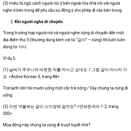
(3) miêu tả ngữ cảnh người nói ở bên ngoài tòa nhà nói với người
nghe ở bên trong để yêu cầu sự đồng ý cho phép đi vào bên trong.
Khi người nghe di chuyển:
Trong trường hợp người nói và người nghe cùng di chuyển đến một
địa điểm thứ 3 (thường dùng kèm với từ “같이” – cùng) thì luôn luôn
dùng từ 가다.
Ví dụ 5:
(1) 날씨가 추우니까 따뜻한 차를 마시고 싶네요. / 그럼 같이 마시러 가
요. <Active Korean 3, trang 88>
Trời lạnh nên tôi muốn uống một cốc trà nóng./ Vậy chúng ta cùng đi
uống.
(2) 이번 겨울에는 같이 스키장에 갈까요? <연세한국어 1-2, trang
300>
Mùa đông này chúng ta cùng đi trượt tuyết nhé?