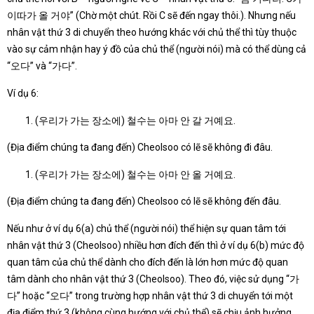
이따가 올 거야” (Chờ một chút. Rồi C sẽ đến ngay thôi.). Nhưng nếu
nhân vật thứ 3 di chuyển theo hướng khác với chủ thể thì tùy thuộc
vào sự cảm nhận hay ý đồ của chủ thể (người nói) mà có thể dùng cả
“오다” và “가다”.
Ví dụ 6:
(우리가 가는 장소에) 철수는 아마 안 갈 거예요.
(Địa điểm chúng ta đang đến) Cheolsoo có lẽ sẽ không đi đâu.
(우리가 가는 장소에) 철수는 아마 안 올 거예요.
(Địa điểm chúng ta đang đến) Cheolsoo có lẽ sẽ không đến đâu.
Nếu như ở ví dụ 6(a) chủ thể (người nói) thể hiện sự quan tâm tới
nhân vật thứ 3 (Cheolsoo) nhiều hơn đích đến thì ở ví dụ 6(b) mức độ
quan tâm của chủ thể dành cho đích đến là lớn hơn mức độ quan
tâm dành cho nhân vật thứ 3 (Cheolsoo). Theo đó, việc sử dụng “가
다” hoặc “오다” trong trường hợp nhân vật thứ 3 di chuyển tới một
địa điểm thứ 3 (không cùng hướng với chủ thể) sẽ chịu ảnh hưởng