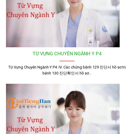
TỪ VỰNG CHUYÊN NGÀNH Y P4
Từ Vựng Chuyên Ngành Y P4: IV. Các chứng bệnh 129 진단서 hồ sơ trị
bệnh 130 진단확인서 hồ sơ…