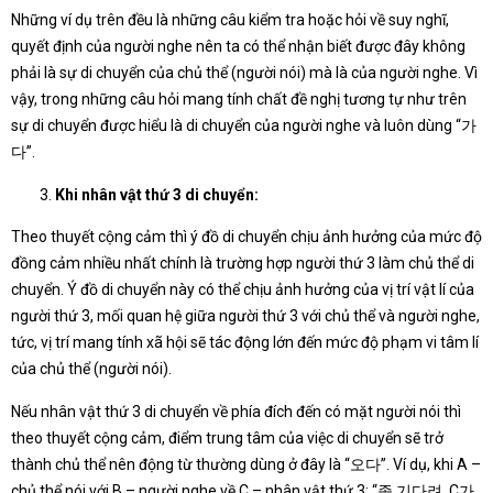
Những ví dụ trên đều là những câu kiểm tra hoặc hỏi về suy nghĩ,
quyết định của người nghe nên ta có thể nhận biết được đây không
phải là sự di chuyển của chủ thể (người nói) mà là của người nghe. Vì
vậy, trong những câu hỏi mang tính chất đề nghị tương tự như trên
sự di chuyển được hiểu là di chuyển của người nghe và luôn dùng “가
다”.
Khi nhân vật thứ 3 di chuyển:
Theo thuyết cộng cảm thì ý đồ di chuyển chịu ảnh hưởng của mức độ
đồng cảm nhiều nhất chính là trường hợp người thứ 3 làm chủ thể di
chuyển. Ý đồ di chuyển này có thể chịu ảnh hưởng của vị trí vật lí của
người thứ 3, mối quan hệ giữa người thứ 3 với chủ thể và người nghe,
tức, vị trí mang tính xã hội sẽ tác động lớn đến mức độ phạm vi tâm lí
của chủ thể (người nói).
Nếu nhân vật thứ 3 di chuyển về phía đích đến có mặt người nói thì
theo thuyết cộng cảm, điểm trung tâm của việc di chuyển sẽ trở
thành chủ thể nên động từ thường dùng ở đây là “오다”. Ví dụ, khi A –
chủ thể nói với B – người nghe về C – nhân vật thứ 3: “좀 기다려. C가