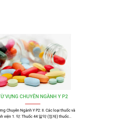
TỪ VỰNG CHUYÊN NGÀNH Y P2
ng Chuyên Ngành Y P2: II. Các loại thuốc và
nh viện 1. 약: Thuốc 44 알약 (정제) thuốc…