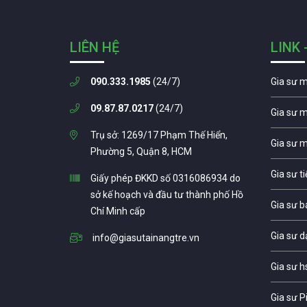
LIÊN HỆ
LINK 
090.333.1985
(24/7)
Gia sư 
09.87.87.0217
(24/7)
Gia sư 
Trụ sở: 1269/17 Phạm Thế Hiển,
Gia sư 
Phường 5, Quận 8, HCM
Gia sư t
Giấy phép ĐKKD số 0316086934 do
sở kế hoạch và đầu tư thành phố Hồ
Gia sư b
Chí Minh cấp
Gia sư d
info@giasutainangtre.vn
Gia sư h
Gia sư P