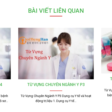
BÀI VIẾT LIÊN QUAN
4
TỪ VỰNG CHUYÊN NGÀNH Y P3
Từ Vự
bệ
g bệnh
Từ Vựng Chuyên Ngành Y P3 Dụng cụ Y tế và hoạt
ồ sơ…
động trị liệu 1. Dụng cụ Y tế…