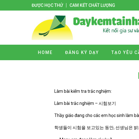
ĐƯỢC HỌC THỬ
CAM KẾT CHẤT LƯỢNG
HOME
ĐĂNG KÝ DẠY
TẠO YÊU C
Làm bài kiểm tra trắc nghiệm:
Làm bài trắc nghiệm – 시험보기
Thầy giáo đang cho các em học sinh làm bài 
학생들이 시험을 보고있는 동안, 선생님은 밝