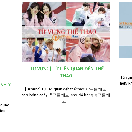
[TỪ VỰNG] TỪ LIÊN QUAN ĐẾN THỂ
THAO
Từ vự
hẹn/ 
ÀNH Y
[Từ vựng] Từ liên quan đến thể thao: 야구를 해요.
chơi bóng chày. 축구를 해요. chơi đá bóng 농구를 해
요.…
 chứng
đau…