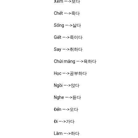
Xem —->보다
Chết —->죽다
Sống —->살다
Giết —->죽이다
Say —->취하다
Chửi mắng —->욕하다
Học —->공부하다
Ngồi —->앉다
Nghe —->듣다
Đến —->오다
Đi —->가다
Làm —->하다