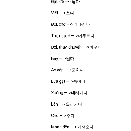
Đặt, để —->놓다
Viết —->쓰다
Đợi, chờ —->기다리다
Trú, ngụ, ở —->머무르다
Đổi, thay, chuyển —->바꾸다
Bay —->날다
Ăn cắp —->훔치다
Lừa gạt —->속이다
Xuống —->내려가다
Lên —->올라가다
Cho —->주다
Mang đến —->가져오다