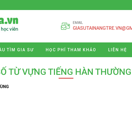
EMAIL
GIASUTAINANGTRE.VN@G
ẦU TÌM GIA SƯ
HỌC PHÍ THAM KHẢO
LIÊN HỆ
Ố TỪ VỰNG TIẾNG HÀN THƯỜN
DÙNG