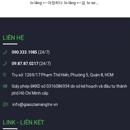
lo lắng <—걱정하다 :lo lắng <—겁 :lo sợ ,…
LIÊN HỆ
090.333.1985
(24/7)
09.87.87.0217
(24/7)
Trụ sở: 1269/17 Phạm Thế Hiển, Phường 5, Quận 8, HCM
Giấy phép ĐKKD số 0316086934 do sở kế hoạch và đầu tư thành
phố Hồ Chí Minh cấp
info@giasutainangtre.vn
LINK - LIÊN KẾT