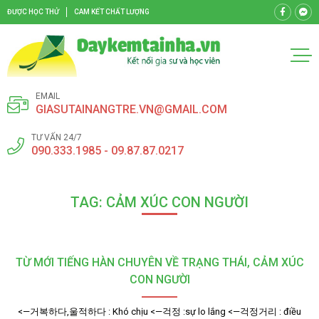
ĐƯỢC HỌC THỬ
CAM KẾT CHẤT LƯỢNG
EMAIL
GIASUTAINANGTRE.VN@GMAIL.COM
TƯ VẤN 24/7
090.333.1985 - 09.87.87.0217
TAG: CẢM XÚC CON NGƯỜI
TỪ MỚI TIẾNG HÀN CHUYÊN VỀ TRẠNG THÁI, CẢM XÚC
CON NGƯỜI
<—거복하다,울적하다 : Khó chịu <—걱정 :sự lo lắng <—걱정거리 : điều