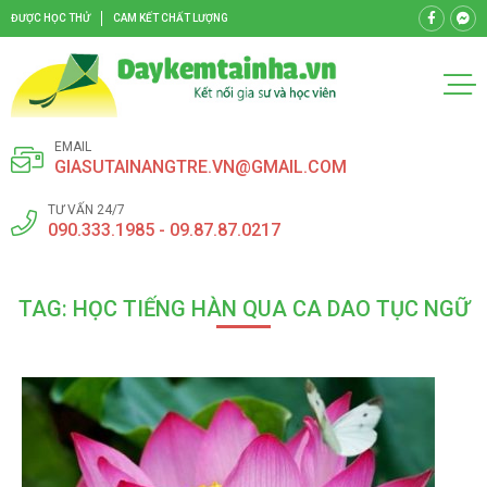
ĐƯỢC HỌC THỬ
CAM KẾT CHẤT LƯỢNG
EMAIL
GIASUTAINANGTRE.VN@GMAIL.COM
TƯ VẤN 24/7
090.333.1985 - 09.87.87.0217
TAG: HỌC TIẾNG HÀN QUA CA DAO TỤC NGỮ