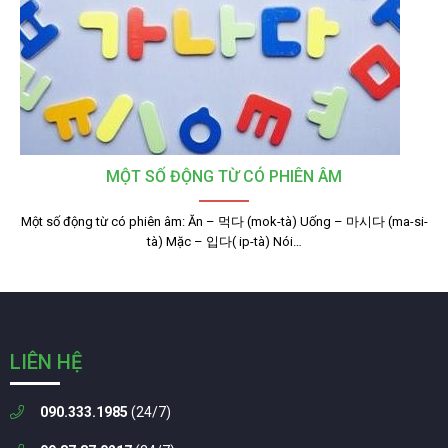
MỘT SỐ ĐỘNG TỪ CÓ PHIÊN ÂM
Một số động từ có phiên âm: Ăn – 먹다 (mok-tà) Uống – 마시다 (ma-si-
tà) Mặc – 입다( ip-tà) Nói…
LIÊN HỆ
090.333.1985
(24/7)