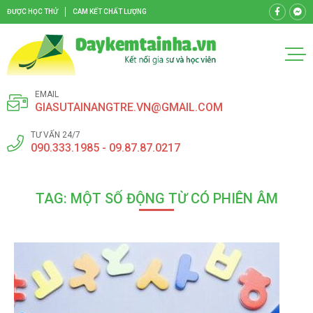
ĐƯỢC HỌC THỬ
CAM KẾT CHẤT LƯỢNG
EMAIL
GIASUTAINANGTRE.VN@GMAIL.COM
TƯ VẤN 24/7
090.333.1985 - 09.87.87.0217
TAG: MỘT SỐ ĐỘNG TỪ CÓ PHIÊN ÂM