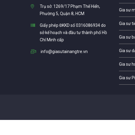
Trụ sở: 1269/17 Phạm Thế Hiển,
Gia sư 
Phường 5, Quận 8, HCM
Gia sư t
Giấy phép ĐKKD số 0316086934 do
sở kế hoạch và đầu tư thành phố Hồ
Gia sư b
Chí Minh cấp
Gia sư d
info@giasutainangtre.vn
Gia sư h
Gia sư P