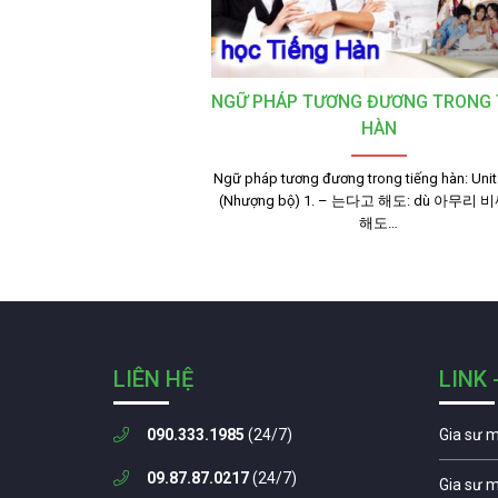
NGỮ PHÁP TƯƠNG ĐƯƠNG TRONG 
HÀN
Ngữ pháp tương đương trong tiếng hàn: Uni
(Nhượng bộ) 1. – 는다고 해도: dù 아무리
해도…
LIÊN HỆ
LINK 
090.333.1985
(24/7)
Gia sư 
09.87.87.0217
(24/7)
Gia sư 