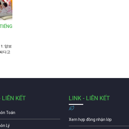
TIẾNG
t 1: 양보
 비싸다고
- LIÊN KẾT
LINK - LIÊN KẾT
môn Toán
Xem hợp đồng nhận lớp
môn Lý