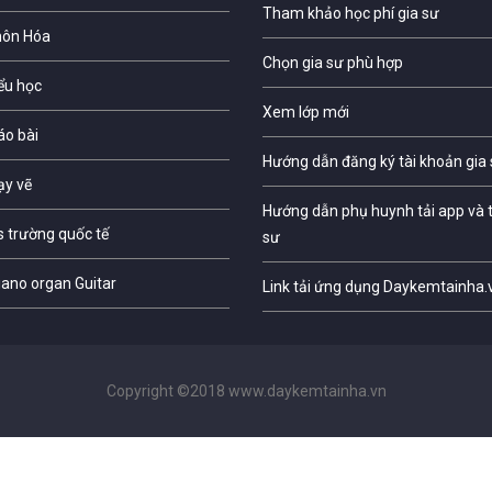
Tham khảo học phí gia sư
môn Hóa
Chọn gia sư phù hợp
iểu học
Xem lớp mới
áo bài
Hướng dẫn đăng ký tài khoản gia
ạy vẽ
Hướng dẫn phụ huynh tải app và t
s trường quốc tế
sư
iano organ Guitar
Link tải ứng dụng Daykemtainha.
Copyright ©2018 www.daykemtainha.vn