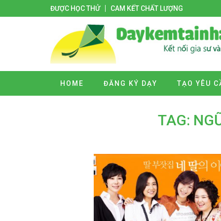
ĐƯỢC HỌC THỬ
CAM KẾT CHẤT LƯỢNG
HOME
ĐĂNG KÝ DẠY
TẠO YÊU C
TAG: NG