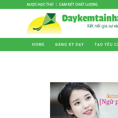
ĐƯỢC HỌC THỬ
CAM KẾT CHẤT LƯỢNG
HOME
ĐĂNG KÝ DẠY
TẠO YÊU C