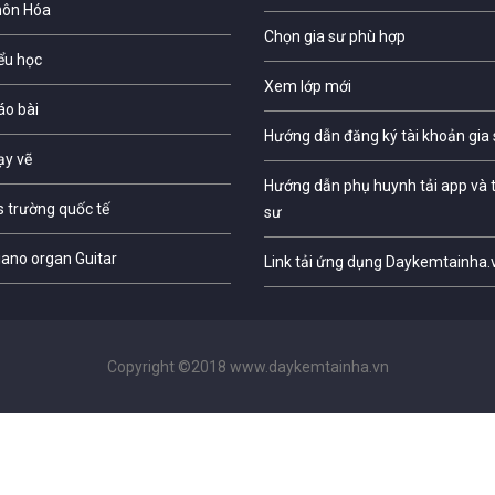
môn Hóa
Chọn gia sư phù hợp
iểu học
Xem lớp mới
áo bài
Hướng dẫn đăng ký tài khoản gia
ạy vẽ
Hướng dẫn phụ huynh tải app và t
s trường quốc tế
sư
iano organ Guitar
Link tải ứng dụng Daykemtainha.
Copyright ©2018 www.daykemtainha.vn