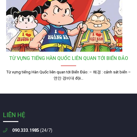
TỪ VỰNG TIẾNG HÀN QUỐC LIÊN QUAN TỚI BIỂN ĐẢO
Từ vựng tiếng Hàn Quốc liên quan tới Biển Đảo: – 해경 : cảnh sát biển –
연안 경비대 đội…
LIÊN HỆ
090.333.1985
(24/7)