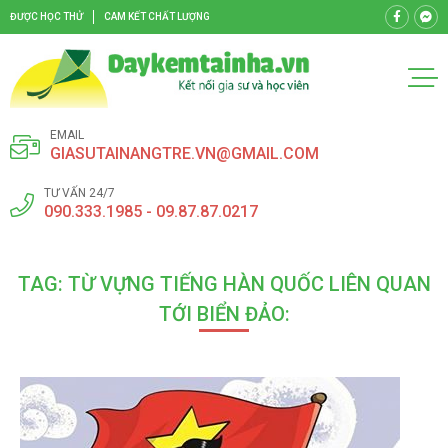
ĐƯỢC HỌC THỬ
CAM KẾT CHẤT LƯỢNG
EMAIL
GIASUTAINANGTRE.VN@GMAIL.COM
TƯ VẤN 24/7
090.333.1985 - 09.87.87.0217
TAG: TỪ VỰNG TIẾNG HÀN QUỐC LIÊN QUAN
TỚI BIỂN ĐẢO: