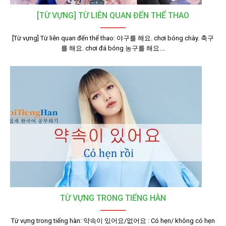
[TỪ VỰNG] TỪ LIÊN QUAN ĐẾN THỂ THAO
[Từ vựng] Từ liên quan đến thể thao: 야구를 해요. chơi bóng chày. 축구
를 해요. chơi đá bóng 농구를 해요.…
TỪ VỰNG TRONG TIẾNG HÀN
Từ vựng trong tiếng hàn: 약속이 있어요/없어요 : Có hẹn/ không có hẹn