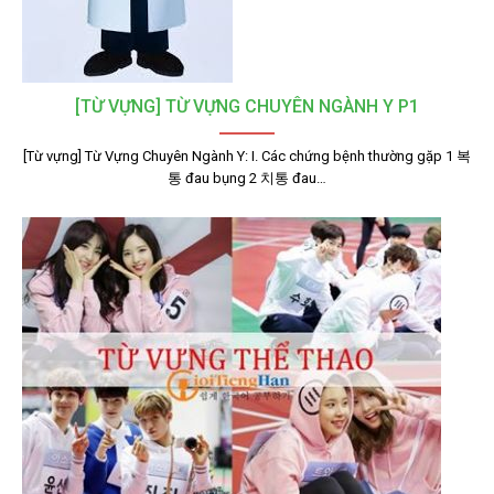
[TỪ VỰNG] TỪ VỰNG CHUYÊN NGÀNH Y P1
[Từ vựng] Từ Vựng Chuyên Ngành Y: I. Các chứng bệnh thường gặp 1 복
통 đau bụng 2 치통 đau…