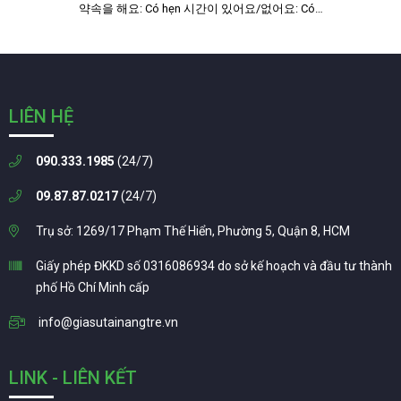
약속을 해요: Có hẹn 시간이 있어요/없어요: Có…
LIÊN HỆ
090.333.1985
(24/7)
09.87.87.0217
(24/7)
Trụ sở: 1269/17 Phạm Thế Hiển, Phường 5, Quận 8, HCM
Giấy phép ĐKKD số 0316086934 do sở kế hoạch và đầu tư thành
phố Hồ Chí Minh cấp
info@giasutainangtre.vn
LINK - LIÊN KẾT