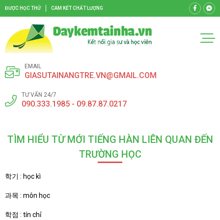
ĐƯỢC HỌC THỬ
CAM KẾT CHẤT LƯỢNG
EMAIL
GIASUTAINANGTRE.VN@GMAIL.COM
TƯ VẤN 24/7
090.333.1985 - 09.87.87.0217
TÌM HIỂU TỪ MỚI TIẾNG HÀN LIÊN QUAN ĐẾN
TRƯỜNG HỌC
학기 : học kì
과목 : môn học
학점 : tín chỉ