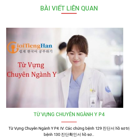
BÀI VIẾT LIÊN QUAN
TỪ VỰNG CHUYÊN NGÀNH Y P4
Từ Vựng Chuyên Ngành Y P4: IV. Các chứng bệnh 129 진단서 hồ sơ trị
bệnh 130 진단확인서 hồ sơ…