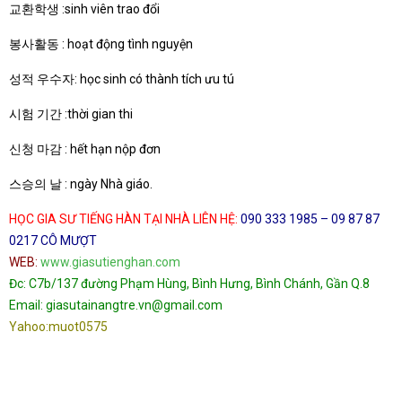
교환학생 :sinh viên trao đổi
봉사활동 : hoạt động tình nguyện
성적 우수자: học sinh có thành tích ưu tú
시험 기간 :thời gian thi
신청 마감 : hết hạn nộp đơn
스승의 날 : ngày Nhà giáo.
HỌC GIA SƯ TIẾNG HÀN TẠI NHÀ LIÊN HỆ:
090 333 1985 – 09 87 87
0217 CÔ MƯỢT
WEB:
www.giasutienghan.com
Đc: C7b/137 đường Phạm Hùng, Bình Hưng, Bình Chánh, Gần Q.8
Email: giasutainangtre.vn@gmail.com
Yahoo:muot0575