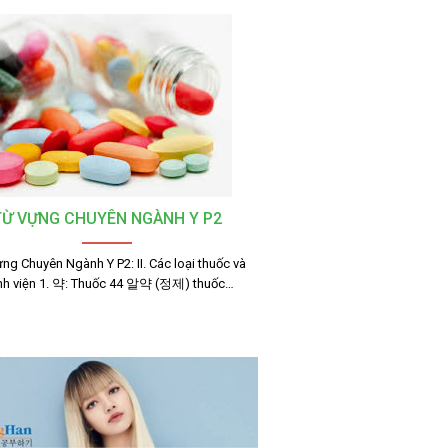
TỪ VỰNG CHUYÊN NGÀNH Y P2
ng Chuyên Ngành Y P2: II. Các loại thuốc và
nh viện 1. 약: Thuốc 44 알약 (정제) thuốc…