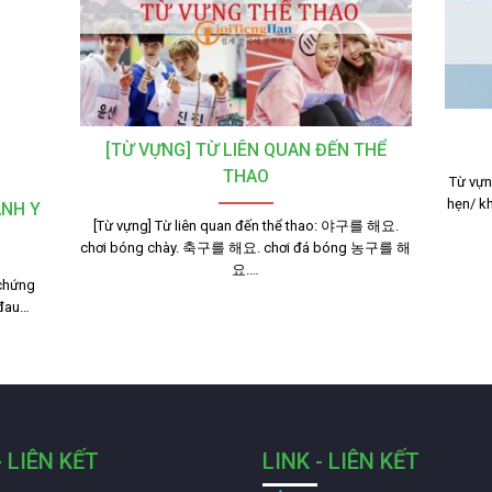
[TỪ VỰNG] TỪ LIÊN QUAN ĐẾN THỂ
THAO
Từ vự
hẹn/ 
ÀNH Y
[Từ vựng] Từ liên quan đến thể thao: 야구를 해요.
chơi bóng chày. 축구를 해요. chơi đá bóng 농구를 해
요.…
 chứng
đau…
- LIÊN KẾT
LINK - LIÊN KẾT