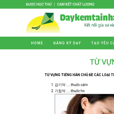
ĐƯỢC HỌC THỬ
CAM KẾT CHẤT LƯỢNG
HOME
ĐĂNG KÝ DẠY
TẠO YÊU C
TỪ VỰ
T
Ừ
V
Ự
NG TI
ẾNG HÀN
CH
Ủ ĐỀ CÁC LOẠI 
감기약 ……thuốc cảm
기침약 ……thuốc ho