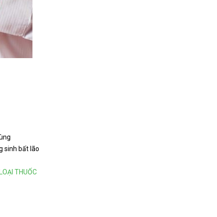
ùng
inh bất lão