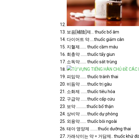
보음[補陰]제… thuốc bổ âm
다이어트 약…..thuốc giảm cân
지혈제……. thuốc cầm máu
회충약 …….thuốc tẩy giun
소독약……. thuốc sát trùng
피임약……. thuốc tránh thai
비듬약 …….thuốc trị gàu
소화제 …….thuốc tiêu hóa
구급약 …….thuốc cấp cứu
보약 ………..thuốc bổ thận
상비약 …….thuốc dự phòng
외용약……. thuốc bôi ngoài
태아 영양제 ……..thuốc dưỡng thai
가래삭이는 약 = 거담제.. thuốc khử đ