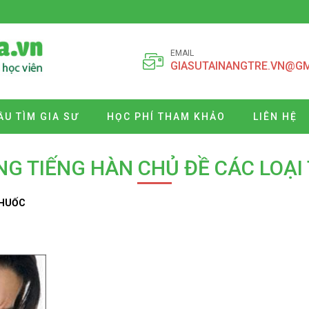
EMAIL
GIASUTAINANGTRE.VN@G
ẦU TÌM GIA SƯ
HỌC PHÍ THAM KHẢO
LIÊN HỆ
NG TIẾNG HÀN CHỦ ĐỀ CÁC LOẠI
THUỐC