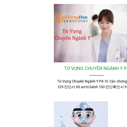
TỪ VỰNG CHUYÊN NGÀNH Y P
Từ Vựng Chuyên Ngành Y P4: IV. Các chứn
129 진단서 hồ sơ trị bệnh 130 진단확인서 h