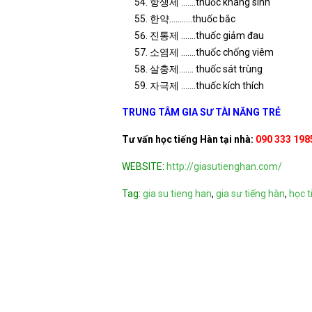
항생제 …….thuốc kháng sinh
한약………..thuốc bắc
진통제 …….thuốc giảm đau
소염제 …….thuốc chống viêm
살충제……. thuốc sát trùng
자극제 …….thuốc kích thích
TRUNG TÂM GIA SƯ TÀI NĂNG TRẺ
Tư vấn học tiếng Hàn tại nhà:
090 333 198
WEBSITE
:
http://giasutienghan.com/
Tag:
gia su tieng han
,
gia sư tiếng hàn
,
học t