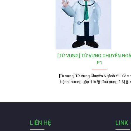
[TỪ VỰNG] TỪ VỰNG CHUYÊN NG
P1
[Từ vựng] Từ Vựng Chuyên Ngành Y: I. Các
bệnh thường gặp 1 복통 đau bụng 2 치통 
LIÊN HỆ
LINK 