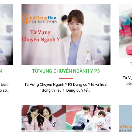
4
TỪ VỰNG CHUYÊN NGÀNH Y P3
Từ Vự
bệ
g bệnh
Từ Vựng Chuyên Ngành Y P3 Dụng cụ Y tế và hoạt
ồ sơ…
động trị liệu 1. Dụng cụ Y tế…