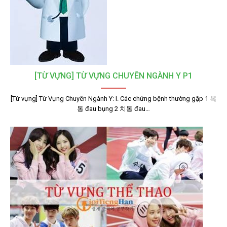
[TỪ VỰNG] TỪ VỰNG CHUYÊN NGÀNH Y P1
[Từ vựng] Từ Vựng Chuyên Ngành Y: I. Các chứng bệnh thường gặp 1 복
통 đau bụng 2 치통 đau…