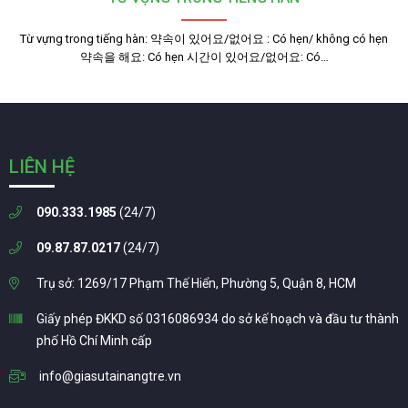
Từ vựng trong tiếng hàn: 약속이 있어요/없어요 : Có hẹn/ không có hẹn
약속을 해요: Có hẹn 시간이 있어요/없어요: Có…
LIÊN HỆ
090.333.1985
(24/7)
09.87.87.0217
(24/7)
Trụ sở: 1269/17 Phạm Thế Hiển, Phường 5, Quận 8, HCM
Giấy phép ĐKKD số 0316086934 do sở kế hoạch và đầu tư thành
phố Hồ Chí Minh cấp
info@giasutainangtre.vn