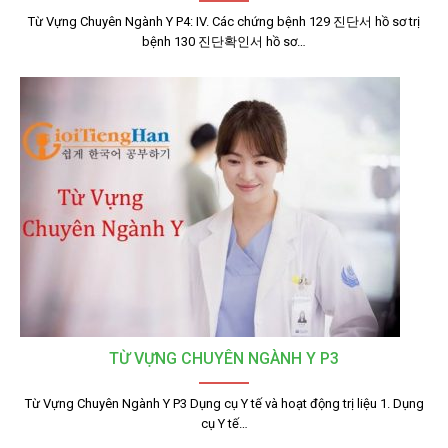
Từ Vựng Chuyên Ngành Y P4: IV. Các chứng bệnh 129 진단서 hồ sơ trị
bệnh 130 진단확인서 hồ sơ…
TỪ VỰNG CHUYÊN NGÀNH Y P3
Từ Vựng Chuyên Ngành Y P3 Dụng cụ Y tế và hoạt động trị liệu 1. Dụng
cụ Y tế…