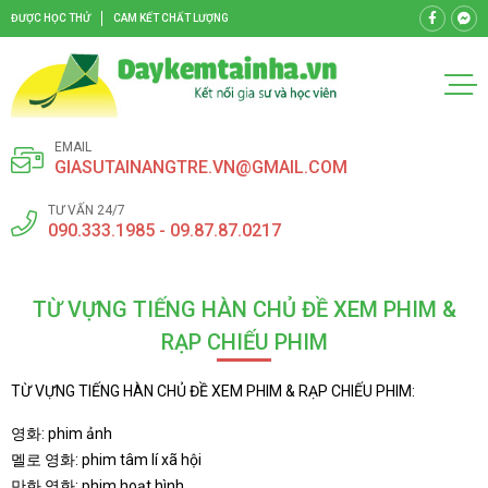
ĐƯỢC HỌC THỬ
CAM KẾT CHẤT LƯỢNG
EMAIL
GIASUTAINANGTRE.VN@GMAIL.COM
TƯ VẤN 24/7
090.333.1985 - 09.87.87.0217
TỪ VỰNG TIẾNG HÀN CHỦ ĐỀ XEM PHIM &
RẠP CHIẾU PHIM
TỪ VỰNG TIẾNG HÀN CHỦ ĐỀ XEM PHIM & RẠP CHIẾU PHIM:
영화: phim ảnh
멜로 영화: phim tâm lí xã hội
만화 영화: phim hoạt hình