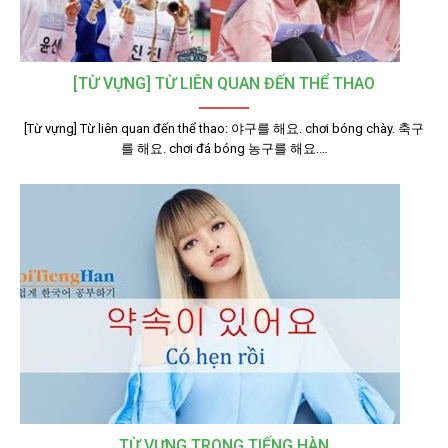
[TỪ VỰNG] TỪ LIÊN QUAN ĐẾN THỂ THAO
[Từ vựng] Từ liên quan đến thể thao: 야구를 해요. chơi bóng chày. 축구
를 해요. chơi đá bóng 농구를 해요.…
TỪ VỰNG TRONG TIẾNG HÀN