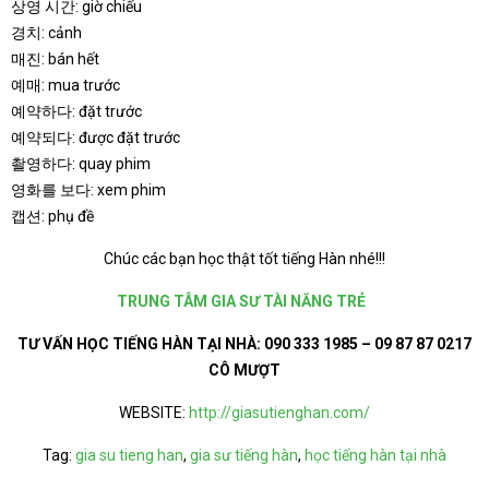
상영 시간: giờ chiếu
경치: cảnh
매진: bán hết
예매: mua trước
예약하다: đặt trước
예약되다: được đặt trước
촬영하다: quay phim
영화를 보다: xem phim
캡션: phụ đề
Chúc các bạn học thật tốt tiếng Hàn nhé!!!
TRUNG TÂM GIA SƯ TÀI NĂNG TRẺ
TƯ VẤN HỌC TIẾNG HÀN TẠI NHÀ:
090 333 1985 – 09 87 87 0217
CÔ MƯỢT
WEBSITE:
http://giasutienghan.com/
Tag:
gia su tieng han
,
gia sư tiếng hàn
,
học tiếng hàn tại nhà