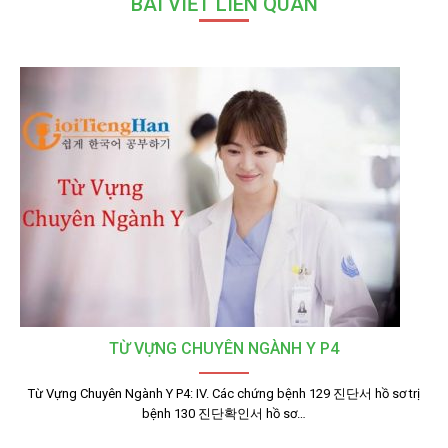
BÀI VIẾT LIÊN QUAN
TỪ VỰNG CHUYÊN NGÀNH Y P4
Từ Vựng Chuyên Ngành Y P4: IV. Các chứng bệnh 129 진단서 hồ sơ trị
bệnh 130 진단확인서 hồ sơ…