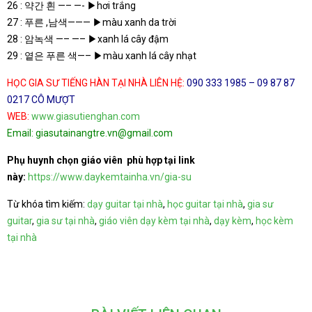
26 : 약간 흰 —– —- ▶hơi trắng
27 : 푸른 ,남색——— ▶màu xanh da trời
28 : 암녹색 —– —– ▶xanh lá cây đậm
29 : 옅은 푸른 색—– ▶màu xanh lá cây nhạt
HỌC GIA SƯ TIẾNG HÀN TẠI NHÀ LIÊN HỆ:
090 333 1985 – 09 87 87
0217 CÔ MƯỢT
WEB:
www.giasutienghan.com
Email: giasutainangtre.vn@gmail.com
Phụ huynh chọn giáo viên phù hợp tại link
này:
https://www.daykemtainha.vn/gia-su
Từ khóa tìm kiếm:
dạy guitar tại nhà
,
học guitar tại nhà
,
gia sư
guitar
,
gia sư tại nhà
,
giáo viên dạy kèm tại nhà
,
dạy kèm
,
học kèm
tại nhà