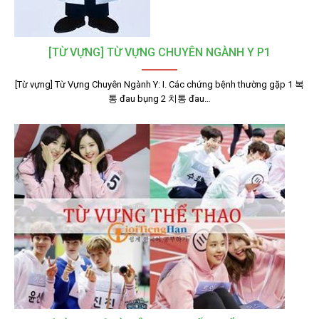
[TỪ VỰNG] TỪ VỰNG CHUYÊN NGÀNH Y P1
[Từ vựng] Từ Vựng Chuyên Ngành Y: I. Các chứng bệnh thường gặp 1 복
통 đau bụng 2 치통 đau…