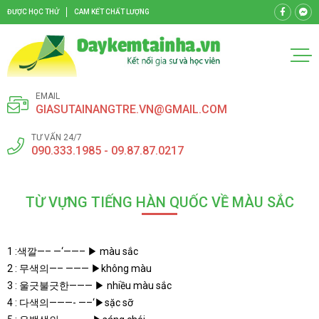
ĐƯỢC HỌC THỬ
CAM KẾT CHẤT LƯỢNG
EMAIL
GIASUTAINANGTRE.VN@GMAIL.COM
TƯ VẤN 24/7
090.333.1985 - 09.87.87.0217
TỪ VỰNG TIẾNG HÀN QUỐC VỀ MÀU SẮC
1 :색깔—– —‘——– ▶ màu sắc
2 : 무색의—– ——— ▶không màu
3 : 울긋불긋한——— ▶ nhiều màu sắc
4 : 다색의———- —–‘▶sặc sỡ