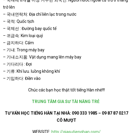
trở lên
– 국내연락처: Địa chỉ liên lạc trong nước
– 국적: Quốc tịch
– 국제선 : Đường bay quốc tế
– 귀금속: Kim loại quý
– 금지하다: Cấm
– 기내: Trong máy bay
– 기내소지품: Vật dụng mang lên máy bay
– 기다리다 : Đợi
– 기류: Khí lưu. luồng không khí
– 기입하다: Điền vào
Chúc các bạn học thật tốt tiếng Hàn nhé!!!
TRUNG TÂM GIA SƯ TÀI NĂNG TRẺ
TƯ VẤN HỌC TIẾNG HÀN TẠI NHÀ:
090 333 1985 – 09 87 87 0217
CÔ MƯỢT
WEBSITE:
http://giasutienghan.com/