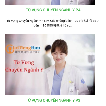
TỪ VỰNG CHUYÊN NGÀNH Y P4
Từ Vựng Chuyên Ngành Y P4: IV. Các chứng bệnh 129 진단서 hồ sơ trị
bệnh 130 진단확인서 hồ sơ…
TỪ VỰNG CHUYÊN NGÀNH Y P3