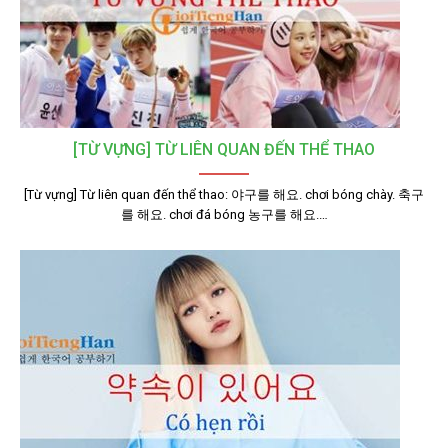
[TỪ VỰNG] TỪ LIÊN QUAN ĐẾN THỂ THAO
[Từ vựng] Từ liên quan đến thể thao: 야구를 해요. chơi bóng chày. 축구
를 해요. chơi đá bóng 농구를 해요.…