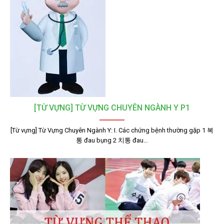
[TỪ VỰNG] TỪ VỰNG CHUYÊN NGÀNH Y P1
[Từ vựng] Từ Vựng Chuyên Ngành Y: I. Các chứng bệnh thường gặp 1 복
통 đau bụng 2 치통 đau…