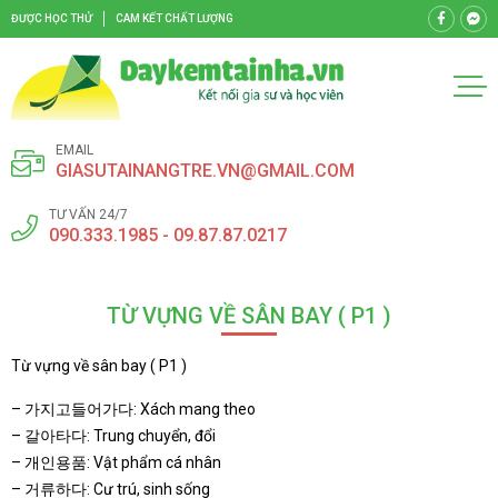
ĐƯỢC HỌC THỬ
CAM KẾT CHẤT LƯỢNG
EMAIL
GIASUTAINANGTRE.VN@GMAIL.COM
TƯ VẤN 24/7
090.333.1985 - 09.87.87.0217
TỪ VỰNG VỀ SÂN BAY ( P1 )
Từ vựng về sân bay ( P1 )
– 가지고들어가다: Xách mang theo
– 갈아타다: Trung chuyển, đổi
– 개인용품: Vật phẩm cá nhân
– 거류하다: Cư trú, sinh sống