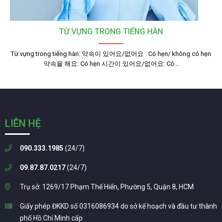
TỪ VỰNG TRONG TIẾNG HÀN
Từ vựng trong tiếng hàn: 약속이 있어요/없어요 : Có hẹn/ không có hẹn
약속을 해요: Có hẹn 시간이 있어요/없어요: Có…
LIÊN HỆ
090.333.1985
(24/7)
09.87.87.0217
(24/7)
Trụ sở: 1269/17 Phạm Thế Hiển, Phường 5, Quận 8, HCM
Giấy phép ĐKKD số 0316086934 do sở kế hoạch và đầu tư thành
phố Hồ Chí Minh cấp